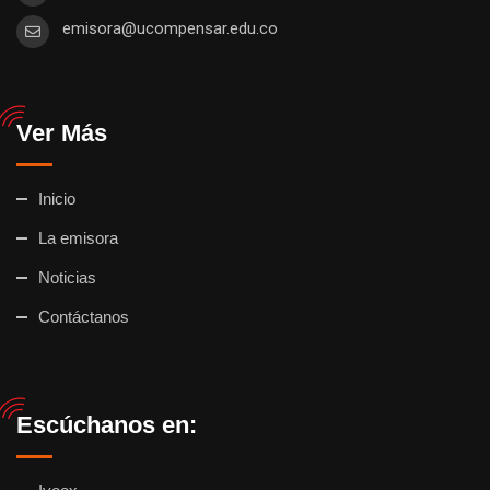
emisora@ucompensar.edu.co
Ver Más
Inicio
La emisora
Noticias
Contáctanos
Escúchanos en: