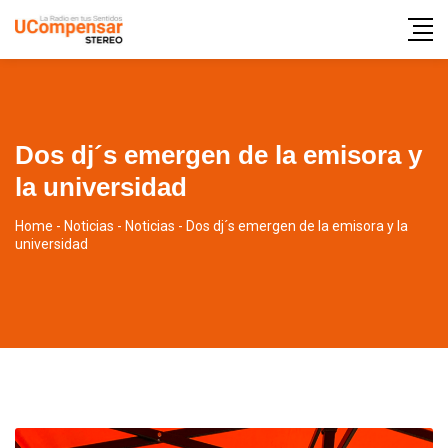
Dos dj´s emergen de la emisora y
la universidad
Home
-
Noticias
-
Noticias
-
Dos dj´s emergen de la emisora y la
universidad