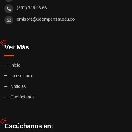
(601) 338 06 66
emisora@ucompensar.edu.co
Ver Más
Inicio
La emisora
Noticias
Contáctanos
Escúchanos en: